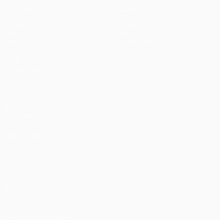
Matches
Équipes
UEFA.tv
Infos
Tirages
Histoire
Jeux
À propos
Stats
Boutique (clubs)
VOIR
ÉGALEMENT
fr.UEFA.com
Fondation
UEFA pour
l'enfance
LANGUES
Français
English
Français
Deutsch
Русский
Español
Italiano
Português
Vie privée
Conditions d'utilisation
Politique de cookies