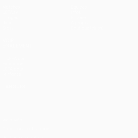
Matches
Équipes
UEFA.tv
Infos
Tirages
Histoire
Jeux
À propos
Stats
Boutique (clubs)
VOIR
ÉGALEMENT
fr.UEFA.com
Fondation
UEFA pour
l'enfance
LANGUES
Français
English
Français
Deutsch
Русский
Español
Italiano
Português
Vie privée
Conditions d'utilisation
Politique de cookies