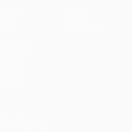
Matches
Équipes
UEFA.tv
Infos
Tirages
Histoire
Jeux
À propos
Stats
Boutique (clubs)
VOIR
ÉGALEMENT
fr.UEFA.com
Fondation
UEFA pour
l'enfance
LANGUES
Français
English
Français
Deutsch
Русский
Español
Italiano
Português
Vie privée
Conditions d'utilisation