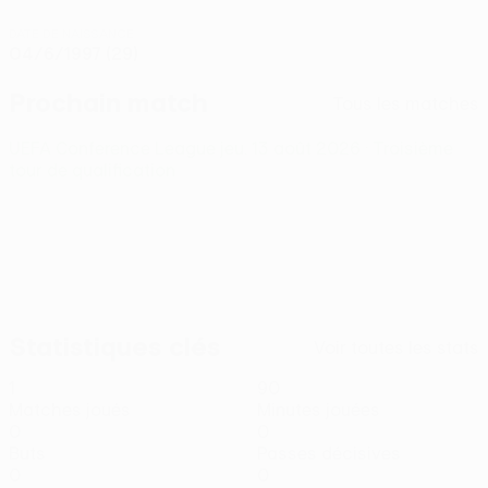
DATE DE NAISSANCE
04/6/1997 (29)
Prochain match
Tous les matches
UEFA Conference League
jeu. 13 août 2026
· Troisième
tour de qualification
Statistiques clés
Voir toutes les stats
1
90
Matches joués
Minutes jouées
0
0
Buts
Passes décisives
0
0