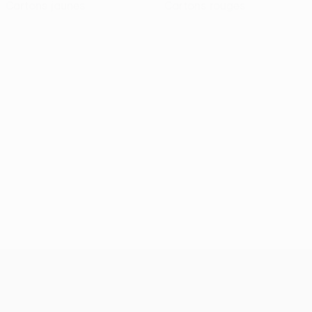
Cartons jaunes
Cartons rouges
UEFA Conference League