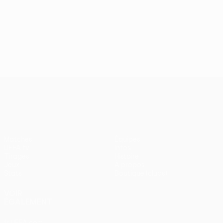
UEFA Conference League
Matches
Équipes
UEFA.tv
Infos
Tirages
Histoire
Jeux
À propos
Stats
Boutique (clubs)
VOIR
ÉGALEMENT
fr.UEFA.com