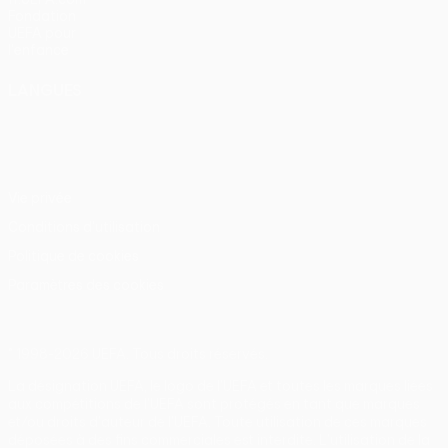
Fondation
UEFA pour
l'enfance
LANGUES
Français
English
Français
Deutsch
Русский
Español
Italiano
Português
Vie privée
Conditions d'utilisation
Politique de cookies
Paramètres des cookies
© 1998-2026 UEFA. Tous droits réservés.
La désignation UEFA, le logo de l'UEFA et toutes les marques liées
aux compétitions de l'UEFA sont protégés en tant que marques
et/ou droits d'auteur de l'UEFA. Toute utilisation de ces marques
déposées à des fins commerciales est interdite. L'utilisation de la