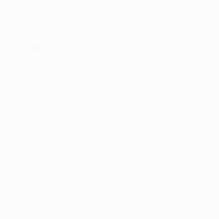
DATE DE NAISSANCE
14/10/1999 (26)
Statistiques clés
Voir toutes les stats
4
360
Matches joués
Minutes jouées
90 moy. par match
0
0
Buts
Cartons jaunes
0
Cartons rouges