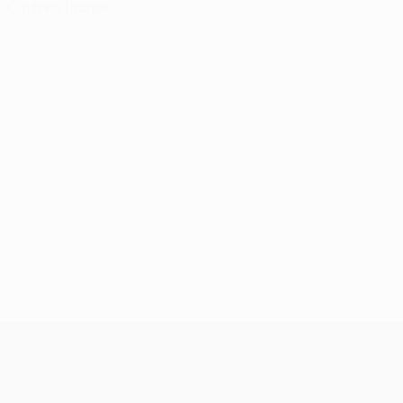
Cartons jaunes
UEFA Conference League