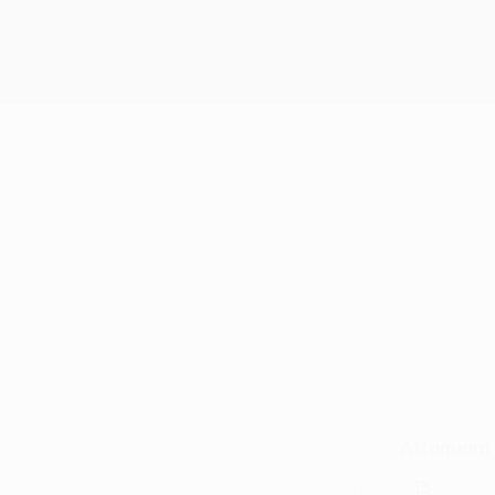
Attaquant
POSTE EN SÉLECTION
13
NUMÉRO EN SÉLECTION