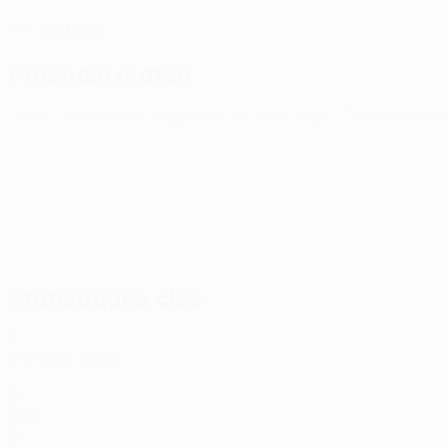
Lettonie
PAYS
Prochain match
UEFA Conference League
jeu. 13 août 2026
· Troisième tou
Statistiques clés
3
Matches joués
0
Buts
0