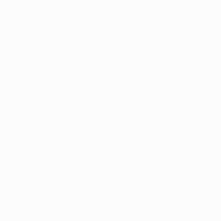
03/2/1999 (
DATE DE NAISSANCE
r de qualification
244
Minutes jouées
81,34 moy. par match
0
Passes décisives
0