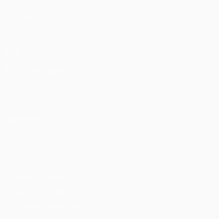
Matches
UEFA.tv
Tirages
Jeux
Stats
VOIR ÉGALEMENT
fr.UEFA.com
Fondation UEFA pour l'enfance
LANGUES
Français
English
Français
Deutsch
Русский
Español
Itali
Vie privée
Conditions d'utilisation
Politique de cookies
Paramètres des cookies