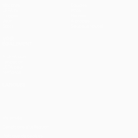
Matches
Équipes
UEFA.tv
Infos
Tirages
Histoire
Jeux
À propos
Stats
Boutique (clubs)
VOIR
ÉGALEMENT
fr.UEFA.com
Fondation
UEFA pour
l'enfance
LANGUES
Français
English
Français
Deutsch
Русский
Español
Italiano
Português
Vie privée
Conditions d'utilisation
Politique de cookies