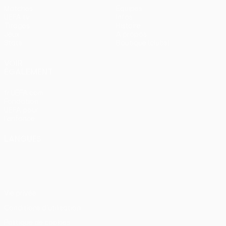
Matches
Équipes
UEFA.tv
Infos
Tirages
Histoire
Jeux
À propos
Stats
Boutique (clubs)
VOIR
ÉGALEMENT
fr.UEFA.com
Fondation
UEFA pour
l'enfance
LANGUES
Français
English
Français
Deutsch
Русский
Español
Italiano
Português
Vie privée
Conditions d'utilisation
Politique de cookies