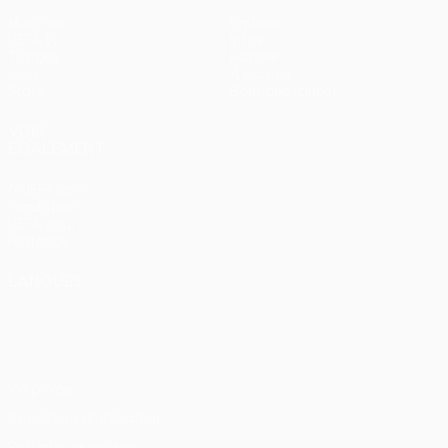
Matches
Équipes
UEFA.tv
Infos
Tirages
Histoire
Jeux
À propos
Stats
Boutique (clubs)
VOIR
ÉGALEMENT
fr.UEFA.com
Fondation
UEFA pour
l'enfance
LANGUES
Français
English
Français
Deutsch
Русский
Español
Italiano
Português
Vie privée
Conditions d'utilisation
Politique de cookies