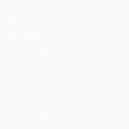
Matches
UEFA.tv
Tirages
Jeux
Stats
VOIR ÉGALEMENT
fr.UEFA.com
Fondation UEFA pour l'enfance
LANGUES
Français
English
Français
Deutsch
Русский
Español
Itali
Vie privée
Conditions d'utilisation
Politique de cookies
Paramètres des cookies