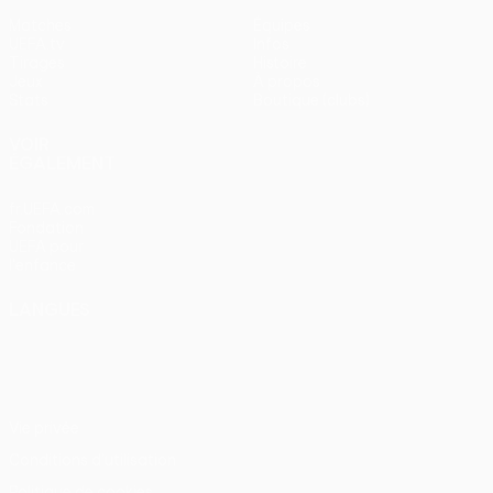
Matches
Équipes
UEFA.tv
Infos
Tirages
Histoire
Jeux
À propos
Stats
Boutique (clubs)
VOIR
ÉGALEMENT
fr.UEFA.com
Fondation
UEFA pour
l'enfance
LANGUES
Français
English
Français
Deutsch
Русский
Español
Italiano
Português
Vie privée
Conditions d'utilisation
Politique de cookies