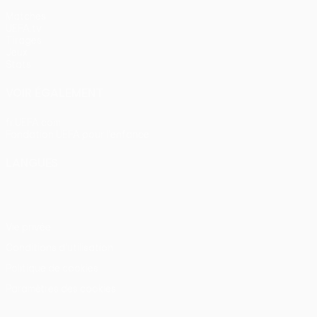
Matches
UEFA.tv
Tirages
Jeux
Stats
VOIR ÉGALEMENT
fr.UEFA.com
Fondation UEFA pour l'enfance
LANGUES
Français
English
Français
Deutsch
Русский
Español
Itali
Vie privée
Conditions d'utilisation
Politique de cookies
Paramètres des cookies