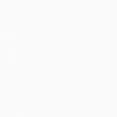
Matches
Équipes
UEFA.tv
Infos
Tirages
Histoire
Jeux
À propos
Stats
Boutique (clubs)
VOIR
ÉGALEMENT
fr.UEFA.com
Fondation
UEFA pour
l'enfance
LANGUES
Français
English
Français
Deutsch
Русский
Español
Italiano
Português
Vie privée
Conditions d'utilisation
Politique de cookies