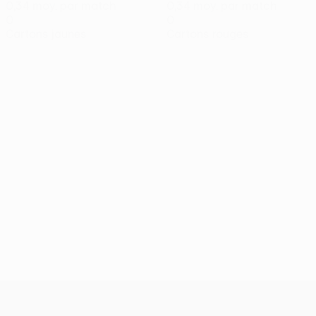
0,34 moy. par match
0,34 moy. par match
0
0
Cartons jaunes
Cartons rouges
UEFA Conference League