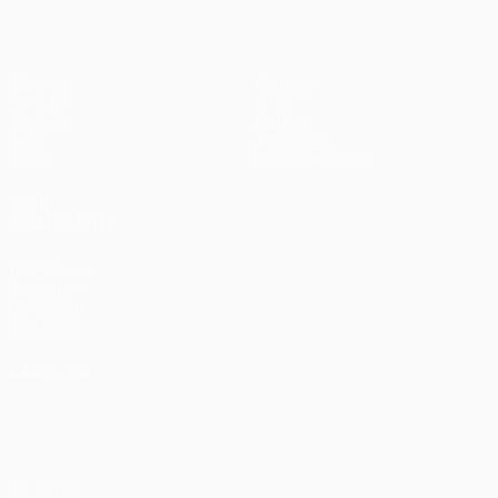
Matches
Équipes
UEFA.tv
Infos
Tirages
Histoire
Jeux
À propos
Stats
Boutique (clubs)
VOIR
ÉGALEMENT
fr.UEFA.com
Fondation
UEFA pour
l'enfance
LANGUES
Français
English
Français
Deutsch
Русский
Español
Italiano
Português
Vie privée