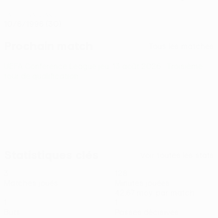
DATE DE NAISSANCE
10/6/1996 (30)
Prochain match
Tous les matches
UEFA Conference League
jeu. 13 août 2026
· Troisième
tour de qualification
Statistiques clés
Voir toutes les stats
3
128
Matches joués
Minutes jouées
42,67 moy. par match
1
1
Buts
Passes décisives