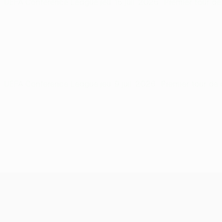
UEFA Conference League
jeu. 16 juil. 2026
· Premier tour de
UEFA Conference League
jeu. 9 juil. 2026
· Premier tour de 
UEFA Conference League