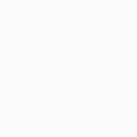
Matches
UEFA.tv
Tirages
Jeux
Stats
VOIR ÉGALEMENT
fr.UEFA.com
Fondation UEFA pour l'enfance
LANGUES
Français
English
Français
Deutsch
Русский
Español
Itali
Vie privée
Conditions d'utilisation
Politique de cookies
Paramètres des cookies