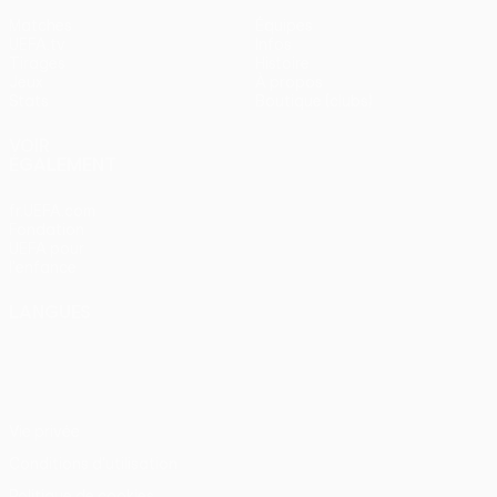
Matches
Équipes
UEFA.tv
Infos
Tirages
Histoire
Jeux
À propos
Stats
Boutique (clubs)
VOIR
ÉGALEMENT
fr.UEFA.com
Fondation
UEFA pour
l'enfance
LANGUES
Français
English
Français
Deutsch
Русский
Español
Italiano
Português
Vie privée
Conditions d'utilisation
Politique de cookies