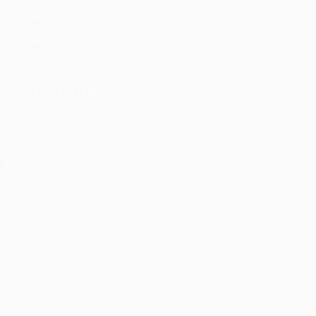
Matches
UEFA.tv
Tirages
Jeux
Stats
VOIR ÉGALEMENT
fr.UEFA.com
Fondation UEFA pour l'enfance
LANGUES
Français
English
Français
Deutsch
Русский
Español
Itali
Vie privée
Conditions d'utilisation
Politique de cookies
Paramètres des cookies