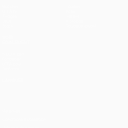
Matches
Équipes
UEFA.tv
Infos
Tirages
Histoire
Jeux
À propos
Stats
Boutique (clubs)
VOIR
ÉGALEMENT
fr.UEFA.com
Fondation
UEFA pour
l'enfance
LANGUES
Français
English
Français
Deutsch
Русский
Español
Italiano
Português
Vie privée
Conditions d'utilisation
Politique de cookies