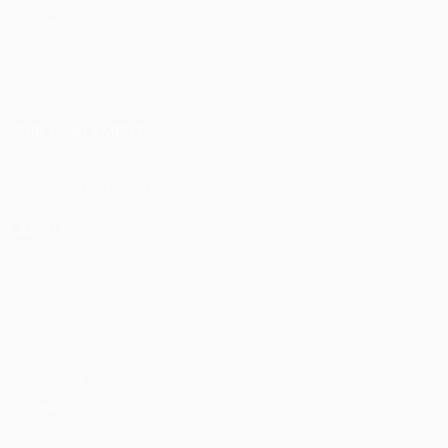
Matches
UEFA.tv
Tirages
Jeux
Stats
VOIR ÉGALEMENT
fr.UEFA.com
Fondation UEFA pour l'enfance
LANGUES
Français
English
Français
Deutsch
Русский
Español
Itali
Vie privée
Conditions d'utilisation
Politique de cookies
Paramètres des cookies