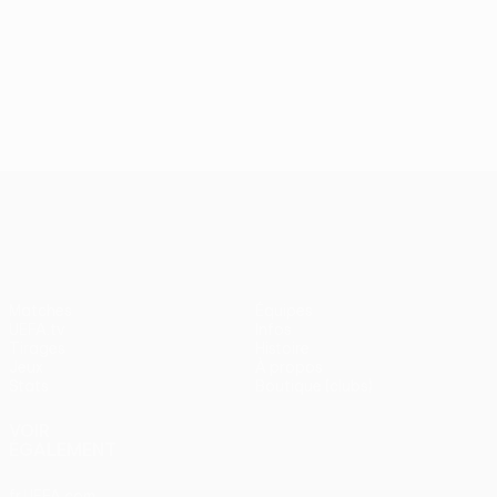
UEFA Conference League
Matches
Équipes
UEFA.tv
Infos
Tirages
Histoire
Jeux
À propos
Stats
Boutique (clubs)
VOIR
ÉGALEMENT
fr.UEFA.com