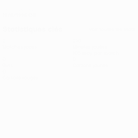
DATE DE NAISSANCE
19/5/1995 (31)
Statistiques clés
Voir toutes les stats
2
210
Matches joués
Minutes jouées
105 moy. par match
0
0
Buts
Cartons jaunes
0
Cartons rouges