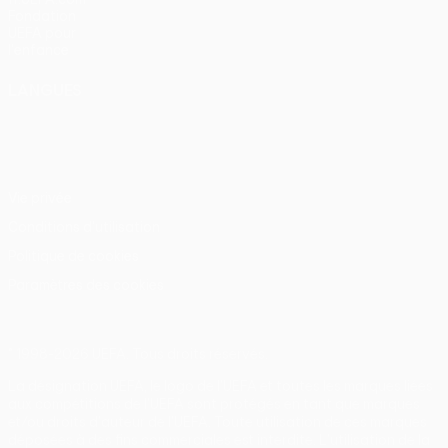
Fondation
UEFA pour
l'enfance
LANGUES
Français
English
Français
Deutsch
Русский
Español
Italiano
Português
Vie privée
Conditions d'utilisation
Politique de cookies
Paramètres des cookies
© 1998-2026 UEFA. Tous droits réservés.
La désignation UEFA, le logo de l'UEFA et toutes les marques liées
aux compétitions de l'UEFA sont protégés en tant que marques
et/ou droits d'auteur de l'UEFA. Toute utilisation de ces marques
déposées à des fins commerciales est interdite. L'utilisation de la