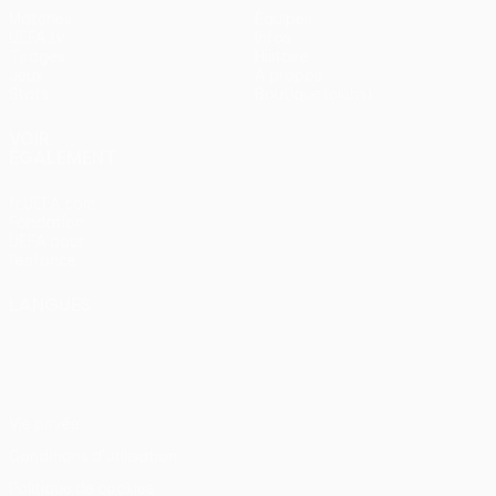
Matches
Équipes
UEFA.tv
Infos
Tirages
Histoire
Jeux
À propos
Stats
Boutique (clubs)
VOIR
ÉGALEMENT
fr.UEFA.com
Fondation
UEFA pour
l'enfance
LANGUES
Français
English
Français
Deutsch
Русский
Español
Italiano
Português
Vie privée
Conditions d'utilisation
Politique de cookies