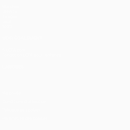
Matches
UEFA.tv
Tirages
Jeux
Stats
VOIR ÉGALEMENT
fr.UEFA.com
Fondation UEFA pour l'enfance
LANGUES
Français
English
Français
Deutsch
Русский
Español
Itali
Vie privée
Conditions d'utilisation
Politique de cookies
Paramètres des cookies