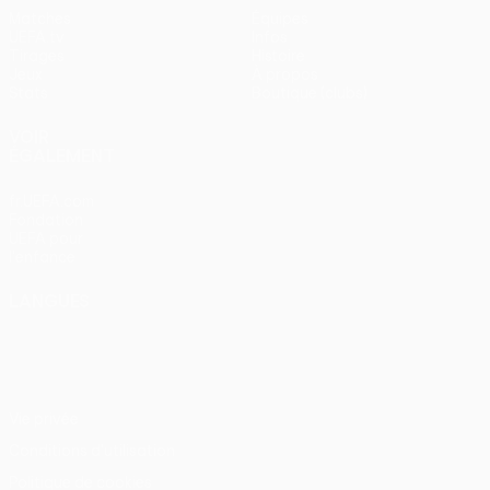
Matches
Équipes
UEFA.tv
Infos
Tirages
Histoire
Jeux
À propos
Stats
Boutique (clubs)
VOIR
ÉGALEMENT
fr.UEFA.com
Fondation
UEFA pour
l'enfance
LANGUES
Français
English
Français
Deutsch
Русский
Español
Italiano
Português
Vie privée
Conditions d'utilisation
Politique de cookies