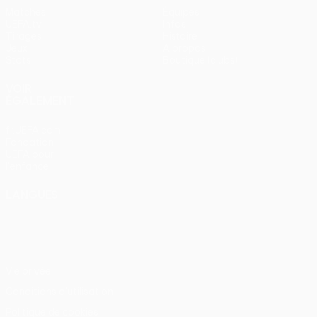
Matches
Équipes
UEFA.tv
Infos
Tirages
Histoire
Jeux
À propos
Stats
Boutique (clubs)
VOIR
ÉGALEMENT
fr.UEFA.com
Fondation
UEFA pour
l'enfance
LANGUES
Français
English
Français
Deutsch
Русский
Español
Italiano
Português
Vie privée
Conditions d'utilisation
Politique de cookies