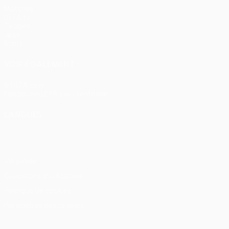
Matches
UEFA.tv
Tirages
Jeux
Stats
VOIR ÉGALEMENT
fr.UEFA.com
Fondation UEFA pour l'enfance
LANGUES
Français
English
Français
Deutsch
Русский
Español
Itali
Vie privée
Conditions d'utilisation
Politique de cookies
Paramètres des cookies