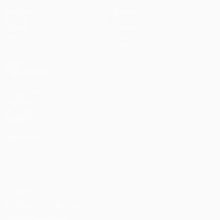
Matches
Équipes
UEFA.tv
Infos
Tirages
Histoire
Jeux
À propos
Stats
Boutique (clubs)
VOIR
ÉGALEMENT
fr.UEFA.com
Fondation
UEFA pour
l'enfance
LANGUES
Français
English
Français
Deutsch
Русский
Español
Italiano
Português
Vie privée
Conditions d'utilisation
Politique de cookies