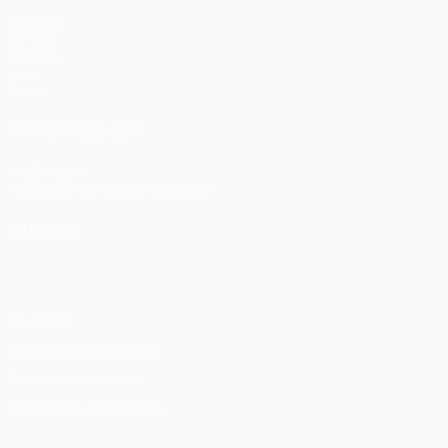
Matches
UEFA.tv
Tirages
Jeux
Stats
VOIR ÉGALEMENT
fr.UEFA.com
Fondation UEFA pour l'enfance
LANGUES
Français
English
Français
Deutsch
Русский
Español
Itali
Vie privée
Conditions d'utilisation
Politique de cookies
Paramètres des cookies