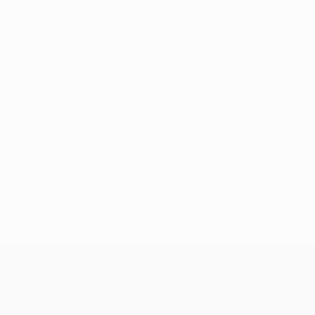
UEFA Conference League
jeu. 16 juil. 2026
· Premier tour
de qualification
UEFA Conference League
mer. 8 juil. 2026
· Premier tour
de qualification
UEFA Conference League