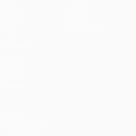
Matches
Équipes
UEFA.tv
Infos
Tirages
Histoire
Jeux
À propos
Stats
Boutique (clubs)
VOIR
ÉGALEMENT
fr.UEFA.com
Fondation
UEFA pour
l'enfance
LANGUES
Français
English
Français
Deutsch
Русский
Español
Italiano
Português
Vie privée
Conditions d'utilisation