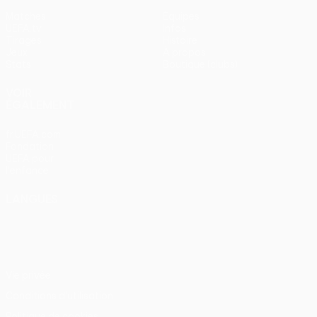
Matches
Équipes
UEFA.tv
Infos
Tirages
Histoire
Jeux
À propos
Stats
Boutique (clubs)
VOIR
ÉGALEMENT
fr.UEFA.com
Fondation
UEFA pour
l'enfance
LANGUES
Français
English
Français
Deutsch
Русский
Español
Italiano
Português
Vie privée
Conditions d'utilisation
Politique de cookies