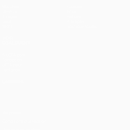
Matches
Équipes
UEFA.tv
Infos
Tirages
Histoire
Jeux
À propos
Stats
Boutique (clubs)
VOIR
ÉGALEMENT
fr.UEFA.com
Fondation
UEFA pour
l'enfance
LANGUES
Français
English
Français
Deutsch
Русский
Español
Italiano
Português
Vie privée
Conditions d'utilisation
Politique de cookies