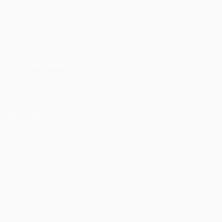
Matches
UEFA.tv
Tirages
Jeux
Stats
VOIR ÉGALEMENT
fr.UEFA.com
Fondation UEFA pour l'enfance
LANGUES
Français
English
Français
Deutsch
Русский
Español
Itali
Vie privée
Conditions d'utilisation
Politique de cookies
Paramètres des cookies