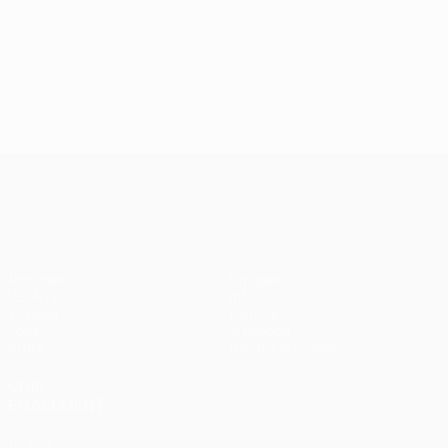
UEFA Conference League
Matches
Équipes
UEFA.tv
Infos
Tirages
Histoire
Jeux
À propos
Stats
Boutique (clubs)
VOIR
ÉGALEMENT
fr.UEFA.com