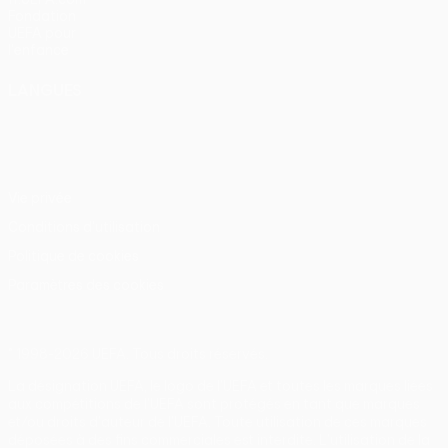
Fondation
UEFA pour
l'enfance
LANGUES
Français
English
Français
Deutsch
Русский
Español
Italiano
Português
Vie privée
Conditions d'utilisation
Politique de cookies
Paramètres des cookies
© 1998-2026 UEFA. Tous droits réservés.
La désignation UEFA, le logo de l'UEFA et toutes les marques liées
aux compétitions de l'UEFA sont protégés en tant que marques
et/ou droits d'auteur de l'UEFA. Toute utilisation de ces marques
déposées à des fins commerciales est interdite. L'utilisation de la