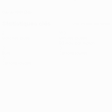
DATE DE NAISSANCE
04/4/1991 (35)
Statistiques clés
Voir toutes les stats
2
180
Matches joués
Minutes jouées
90 moy. par match
0
0
Buts
Cartons jaunes
0
Cartons rouges