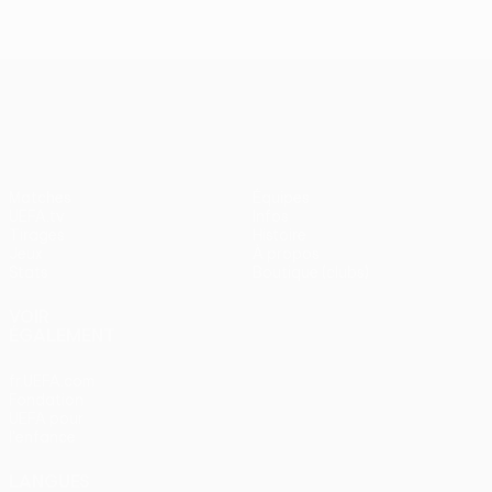
UEFA Conference League
Matches
Équipes
UEFA.tv
Infos
Tirages
Histoire
Jeux
À propos
Stats
Boutique (clubs)
VOIR
ÉGALEMENT
fr.UEFA.com
Fondation
UEFA pour
l'enfance
LANGUES