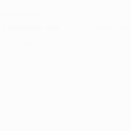
DATE DE NAISSANCE
05/6/2005 (21)
Statistiques clés
Voir toutes les stats
0
0
Cartons jaunes
Cartons rouges