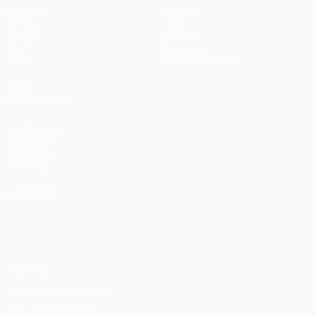
Matches
Équipes
UEFA.tv
Infos
Tirages
Histoire
Jeux
À propos
Stats
Boutique (clubs)
VOIR
ÉGALEMENT
fr.UEFA.com
Fondation
UEFA pour
l'enfance
LANGUES
Français
English
Français
Deutsch
Русский
Español
Italiano
Português
Vie privée
Conditions d'utilisation
Politique de cookies