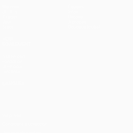
Matches
Équipes
UEFA.tv
Infos
Tirages
Histoire
Jeux
À propos
Stats
Boutique (clubs)
VOIR
ÉGALEMENT
fr.UEFA.com
Fondation
UEFA pour
l'enfance
LANGUES
Français
English
Français
Deutsch
Русский
Español
Italiano
Português
Vie privée
Conditions d'utilisation
Politique de cookies