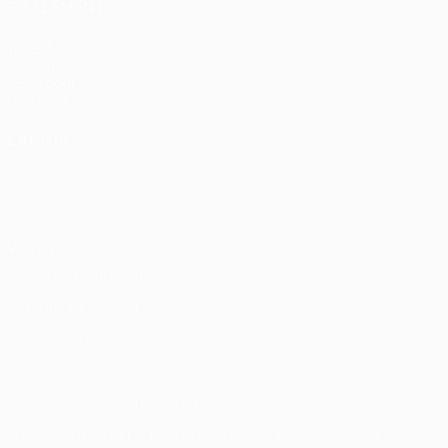
ÉGALEMENT
fr.UEFA.com
Fondation
UEFA pour
l'enfance
LANGUES
Français
English
Français
Deutsch
Русский
Español
Italiano
Português
Vie privée
Conditions d'utilisation
Politique de cookies
Paramètres des cookies
© 1998-2026 UEFA. Tous droits réservés.
La désignation UEFA, le logo de l'UEFA et toutes les marques liées