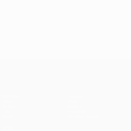
UEFA Conference League
Matches
Équipes
UEFA.tv
Infos
Tirages
Histoire
Jeux
À propos
Stats
Boutique (clubs)
VOIR