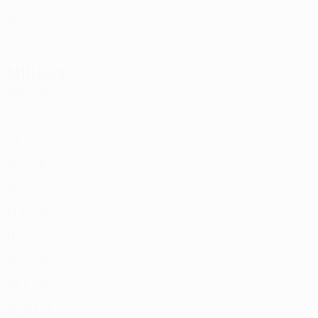
ROU
19
-
-
Kun
86
ROU
22
1
-
Milieux
Âge
J
G
Barrios
5
ITA
24
1
-
Perianu
6
ROU
24
1
-
Korenica
7
KOS
29
3
1
Fică
8
ROU
25
3
1
Păun
10
ROU
31
3
-
Miclăuș *
22
ROU
17
-
-
Grigor *
26
ROU
19
-
-
Bruno Costa
28
POR
29
1
-
Muhar
73
CRO
30
3
1
Đoković
88