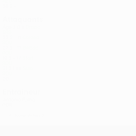
NED
36
2
-
Attaquants
Âge
J
G
Drazic
9
SRB
33
2
-
Cordea
11
ROU
27
3
-
Biliboc
17
ROU
19
3
-
Sfait
77
ROU
21
3
1
Sula
98
ROU
20
-
-
Entraîneur
António Folha
POR
*
Joueur de liste B
UEFA Conference League