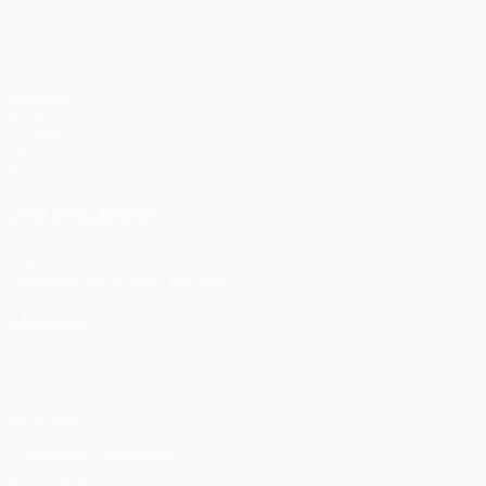
Matches
UEFA.tv
Tirages
Jeux
Stats
VOIR ÉGALEMENT
fr.UEFA.com
Fondation UEFA pour l'enfance
LANGUES
Français
English
Français
Deutsch
Русский
Español
Itali
Vie privée
Conditions d'utilisation
Politique de cookies