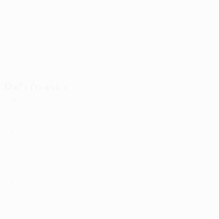
ROU
25
-
-
Valceanu
31
ROU
29
3
1
Filip *
93
ROU
18
-
-
André Moreira
99
POR
30
1
5
Défenseurs
Âge
J
G
Huja
2
ROU
27
1
-
Abeid
3
MTN
28
3
-
Simão Rocha
14
POR
25
2
-
Pantalon
42
CRO
28
3
-
Camora
45
ROU
39
3
-
Braun
47
GER
35
3
-
Matei *
80
ROU
17
-
-
Radu *
84