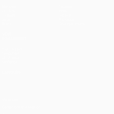
Matches
Équipes
UEFA.tv
Infos
Tirages
Histoire
Jeux
À propos
Stats
Boutique (clubs)
VOIR
ÉGALEMENT
fr.UEFA.com
Fondation
UEFA pour
l'enfance
LANGUES
Français
English
Français
Deutsch
Русский
Español
Italiano
Português
Vie privée
Conditions d'utilisation