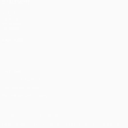
ÉGALEMENT
fr.UEFA.com
Fondation
UEFA pour
l'enfance
LANGUES
Français
English
Français
Deutsch
Русский
Español
Italiano
Português
Vie privée
Conditions d'utilisation
Politique de cookies
Paramètres des cookies
© 1998-2026 UEFA. Tous droits réservés.
La désignation UEFA, le logo de l'UEFA et toutes les marques liées