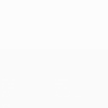
UEFA Conference League
Matches
Équipes
UEFA.tv
Infos
Tirages
Histoire
Jeux
À propos
Stats
Boutique (clubs)
VOIR