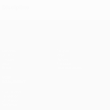
Discipline
UEFA Conference League
Matches
Équipes
UEFA.tv
Infos
Tirages
Histoire
Jeux
À propos
Stats
Boutique (clubs)
VOIR
ÉGALEMENT
fr.UEFA.com
Fondation
UEFA pour
l'enfance