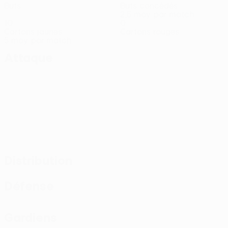
Buts
Buts concédés
2,5 moy. par match
10
0
Cartons jaunes
Cartons rouges
5 moy. par match
Attaque
Distribution
Défense
Gardiens