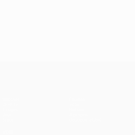
UEFA Conference League
Matches
Équipes
UEFA.tv
Infos
Tirages
Histoire
Jeux
À propos
Stats
Boutique (clubs)
VOIR