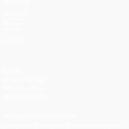
ÉGALEMENT
fr.UEFA.com
Fondation
UEFA pour
l'enfance
LANGUES
Français
English
Français
Deutsch
Русский
Español
Italiano
Português
Vie privée
Conditions d'utilisation
Politique de cookies
Paramètres des cookies
© 1998-2026 UEFA. Tous droits réservés.
La désignation UEFA, le logo de l'UEFA et toutes les marques liées