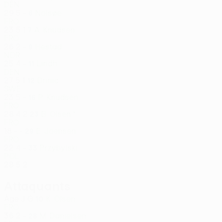
DEN
29
5
-
Nolsøe
6
FRO
23
5
1
A. Knudsen
7
FRO
26
2
-
Hestad
9
NOR
25
4
-
Lindh
11
DEN
27
5
1
Drinic
12
SWE
23
5
-
P. Knudsen
16
FRO
28
4
2
B. Olsen *
23
FRO
18
-
-
E. Joensen
29
FRO
22
4
-
Przybylski
33
POL
28
5
2
Attaquants
Âge
J
G
K. Olsen
10
FRO
36
2
-
M. Danielsen
28