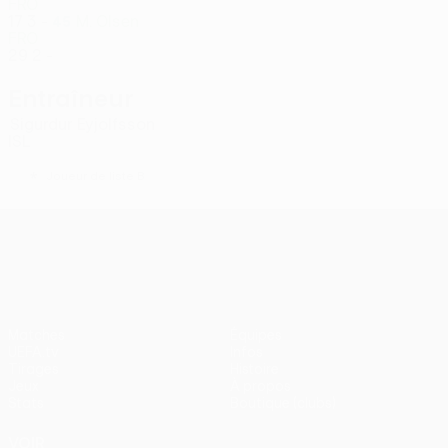
FRO
17
3
-
M. Olsen
45
FRO
29
2
-
Entraîneur
Sigurdur Eyjolfsson
ISL
*
Joueur de liste B
UEFA Conference League
Matches
Équipes
UEFA.tv
Infos
Tirages
Histoire
Jeux
À propos
Stats
Boutique (clubs)
VOIR