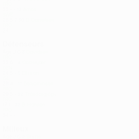
FRO
33
-
-
Amos
13
SWE
28
5
7
D. Danielsen
30
FRO
24
-
-
Défenseurs
Âge
J
G
Davidsen
3
FRO
35
5
-
Obbekjær
4
DEN
24
5
-
Elísson
5
ISL
28
4
-
Benjaminsen
17
FRO
29
5
-
Tróndargjógv
22
FRO
17
1
-
B. Hansen
32
FRO
34
-
-
Milieux
Âge
J
G
Skytte
2