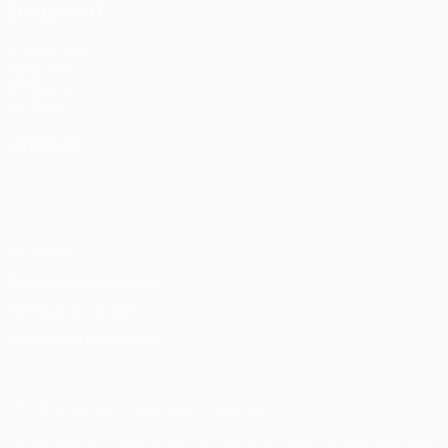
ÉGALEMENT
fr.UEFA.com
Fondation
UEFA pour
l'enfance
LANGUES
Français
English
Français
Deutsch
Русский
Español
Italiano
Português
Vie privée
Conditions d'utilisation
Politique de cookies
Paramètres des cookies
© 1998-2026 UEFA. Tous droits réservés.
La désignation UEFA, le logo de l'UEFA et toutes les marques liées