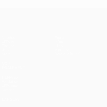
UEFA Conference League
Matches
Équipes
UEFA.tv
Infos
Tirages
Histoire
Jeux
À propos
Stats
Boutique (clubs)
VOIR
ÉGALEMENT
fr.UEFA.com
Fondation
UEFA pour
l'enfance
LANGUES
Français
English
Français
Deutsch
Русский
Español