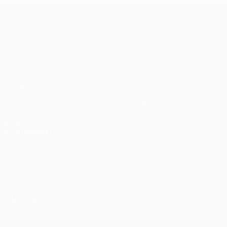
UEFA Conference League
Matches
Équipes
UEFA.tv
Infos
Tirages
Histoire
Jeux
À propos
Stats
Boutique (clubs)
VOIR
ÉGALEMENT
fr.UEFA.com
Fondation
UEFA pour
l'enfance
LANGUES
Français
English
Français
Deutsch
Русский
Español
Italiano
Português