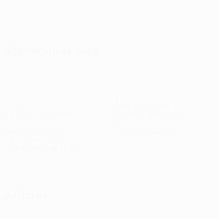
Statistiques clés
1
1
Buts
Buts concédés
0,5 moy. par match
0,5 moy. par match
2
0
Cartons jaunes
Cartons rouges
1 moy. par match
Voir toutes les stats
Effectif
Aganitš
Alliku
Antonov
Eensalu
Grünvald
Isok
Jakov
Gardien
Attaquant
Milieu
Milieu
Gardien
Défenseur
Attaqu
Articles