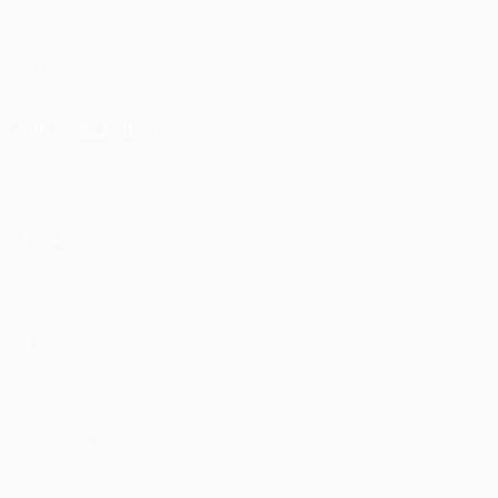
Matches
UEFA.tv
Tirages
Jeux
Stats
VOIR ÉGALEMENT
fr.UEFA.com
Fondation UEFA pour l'enfance
LANGUES
Français
English
Français
Deutsch
Русский
Español
Itali
Vie privée
Conditions d'utilisation
Politique de cookies
Paramètres des cookies