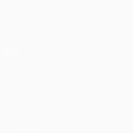
UEFA.tv
Infos
Tirages
Histoire
Jeux
À propos
Stats
Boutique (clubs)
VOIR
ÉGALEMENT
fr.UEFA.com
Fondation
UEFA pour
l'enfance
LANGUES
Français
English
Français
Deutsch
Русский
Español
Italiano
Português
Vie privée
Conditions d'utilisation
Politique de cookies
Paramètres des cookies