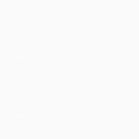
Matches
UEFA.tv
Tirages
Jeux
Stats
VOIR ÉGALEMENT
fr.UEFA.com
Fondation UEFA pour l'enfance
LANGUES
Français
English
Français
Deutsch
Русский
Español
Itali
Vie privée
Conditions d'utilisation
Politique de cookies