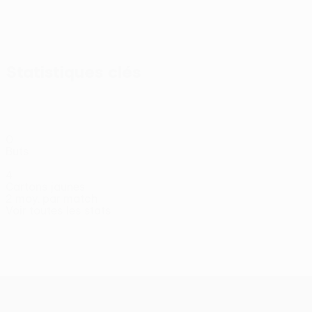
Afficher
tout
Statistiques clés
0
Buts
4
Cartons jaunes
2 moy. par match
Voir toutes les stats
Effectif
A.
Bradley
C.
Clarke
Edwards
Evans
Eva
Attaquant
Attaquant
Milieu
Attaquant
Att
Cieślewicz
Roberts
Milieu
Gardien
UEFA Conference League