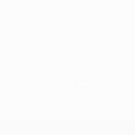
10
Buts concédés
5 moy. par match
1
Cartons rouges
0,5 moy. par match
ns
Gosset
Lewis
M. Jones
Marriott
Mendes
Mooney
Nash
Owe
aquant
Milieu
Milieu
Défenseur
Défenseur
Milieu
Défenseur
Défenseur
Défe