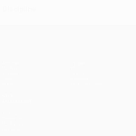
Discipline
UEFA Conference League
Matches
Équipes
UEFA.tv
Infos
Tirages
Histoire
Jeux
À propos
Stats
Boutique (clubs)
VOIR
ÉGALEMENT
fr.UEFA.com
Fondation
UEFA pour
l'enfance