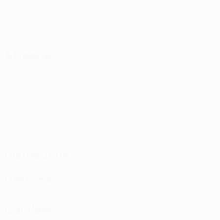
Buts
Buts concédés
4 moy. par match
2
0
Cartons jaunes
Cartons rouges
1 moy. par match
Attaque
Distribution
Défense
Gardiens