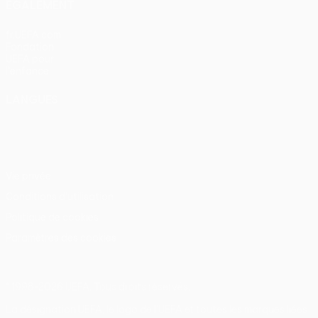
ÉGALEMENT
fr.UEFA.com
Fondation
UEFA pour
l'enfance
LANGUES
Français
English
Français
Deutsch
Русский
Español
Italiano
Português
Vie privée
Conditions d'utilisation
Politique de cookies
Paramètres des cookies
© 1998-2026 UEFA. Tous droits réservés.
La désignation UEFA, le logo de l'UEFA et toutes les marques liées