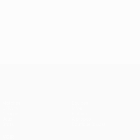
UEFA Conference League
Matches
Équipes
UEFA.tv
Infos
Tirages
Histoire
Jeux
À propos
Stats
Boutique (clubs)
VOIR