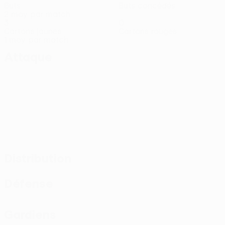
Buts
Buts concédés
2 moy. par match
3
0
Cartons jaunes
Cartons rouges
1 moy. par match
Attaque
Distribution
Défense
Gardiens