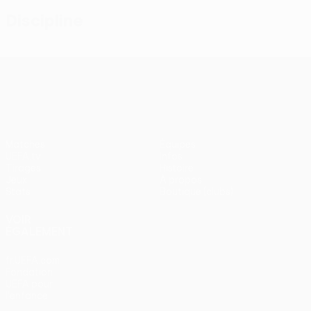
Discipline
UEFA Conference League
Matches
Équipes
UEFA.tv
Infos
Tirages
Histoire
Jeux
À propos
Stats
Boutique (clubs)
VOIR
ÉGALEMENT
fr.UEFA.com
Fondation
UEFA pour
l'enfance