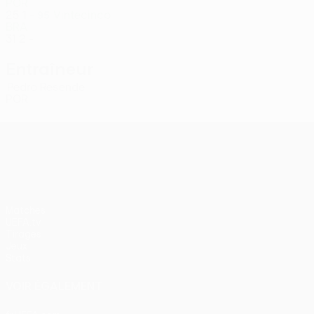
POR
25
1
-
Vintecinco
95
BRA
31
2
-
Entraîneur
Pedro Resende
POR
UEFA Conference League
Matches
UEFA.tv
Tirages
Jeux
Stats
VOIR ÉGALEMENT