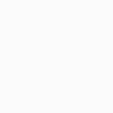
BRA
42
2
3
Da Silva Correira
30
LUX
19
-
-
Wolf
99
FRA
26
-
-
Défenseurs
Âge
J
G
D'Anzico
4
LUX
25
2
-
Bedouret
14
ITA
27
2
-
Rivas
24
HON
26
2
-
Franzoni
25
FRA
35
2
-
Mendes
26
ESP
19
-
-
Mabuza
42
RSA
26
1
-
João Ricciulli
66
POR
26
1
-
Simão Silva
88
POR
24
2
-