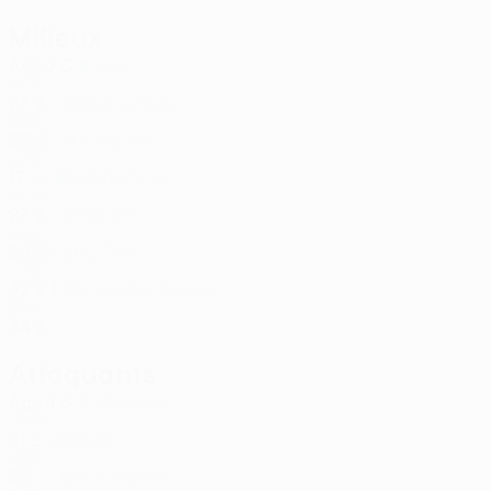
Milieux
Âge
J
G
Reis
8
POR
27
2
-
Marco Grilo
16
POR
33
2
-
Delgado
17
LUX
17
-
-
Rafa Pinto
20
POR
27
2
-
Rauch
21
FRA
26
2
-
S. Thill
31
LUX
32
2
1
Leandro Borges
77
BRA
34
2
-
Attaquants
Âge
J
G
Mfoumou
7
CMR
21
2
-
Buch
9
GER
33
-
-
Ivo Nabais
13